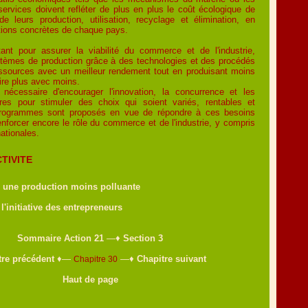
services doivent refléter de plus en plus le coût écologique de
de leurs production, utilisation, recyclage et élimination, en
tions concrètes de chaque pays.
tant pour assurer la viabilité du commerce et de l'industrie,
ystèmes de production grâce à des technologies et des procédés
ressources avec un meilleur rendement tout en produisant moins
ire plus avec moins.
écessaire d'encourager l'innovation, la concurrence et les
taires pour stimuler des choix qui soient variés, rentables et
programmes sont proposés en vue de répondre à ces besoins
enforcer encore le rôle du commerce et de l'industrie, y compris
ationales.
TIVITE
 une production moins polluante
l'initiative des entrepreneurs
Sommaire Action 21
—♦
Section 3
tre précédent
♦—
—♦
Chapitre suivant
Chapitre 30
Haut de page