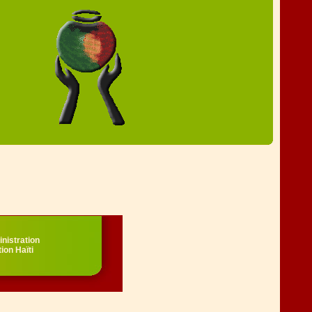
nistration
ion Haïti