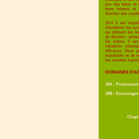
prix des biens et 
leurs intrants et 
fonction des condi
30.4 Il est impor
d'améliorer les s
qui utilisent les 
de déchets - produ
De même, il est n
initiatives volon
efficaces. Deux 
importants et de r
les sociétés transn
DOMAINES D'AC
30A : Promouvoir
30B : Encourager 
Chapi