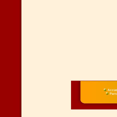
Accue
Parr