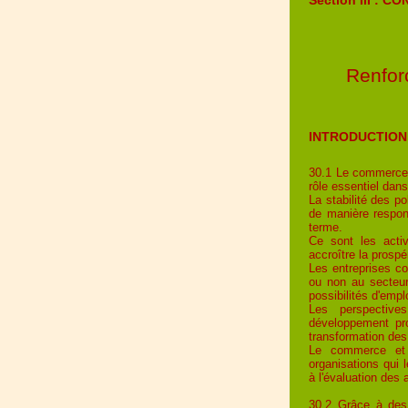
Renfor
INTRODUCTION
30.1 Le commerce e
rôle essentiel dan
La stabilité des po
de manière respon
terme.
Ce sont les activ
accroître la prosp
Les entreprises co
ou non au secteur
possibilités d'emp
Les perspective
développement pro
transformation de
Le commerce et l
organisations qui l
à l'évaluation des 
30.2 Grâce à des