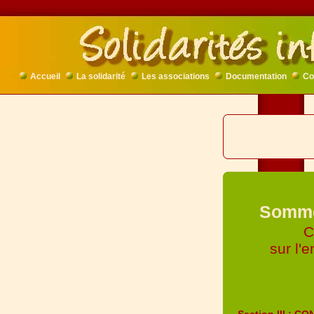
Accueil
La solidarité
Les associations
Documentation
Co
Sommet
C
sur l'
Section III :