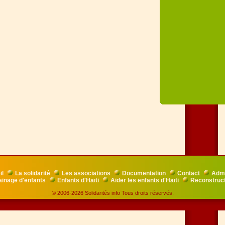
il
La solidarité
Les associations
Documentation
Contact
Admi
ainage d'enfants
Enfants d'Haïti
Aider les enfants d'Haïti
Reconstruct
© 2006-2026 Solidarités info Tous droits réservés.