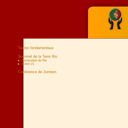
Textes fondamentaux
Sommet de la Terre Rio
Déclaration de Rio
Action 21
Conférence de Jomtien