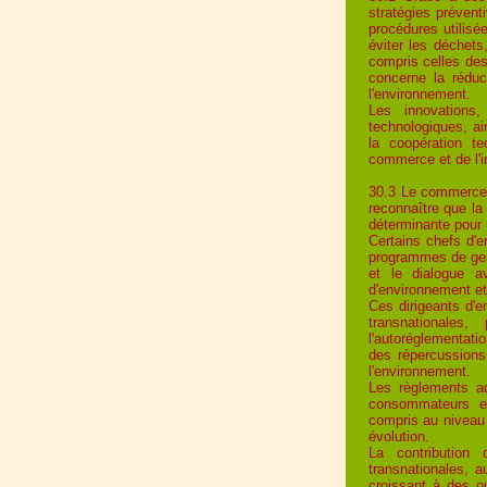
stratégies prévent
procédures utilisé
éviter les déchets,
compris celles des
concerne la réduc
l'environnement.
Les innovations,
technologiques, ai
la coopération t
commerce et de l'i
30.3 Le commerce e
reconnaître que la 
déterminante pour
Certains chefs d'en
programmes de gest
et le dialogue a
d'environnement et
Ces dirigeants d'e
transnationales,
l'autoréglementati
des répercussions
l'environnement.
Les règlements a
consommateurs et
compris au niveau 
évolution.
La contribution
transnationales, a
croissant à des o