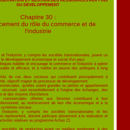
DU DEVELOPPEMENT
Chapitre 30 :
cement du rôle du commerce et de
l'industrie
t l'industrie, y compris les sociétés transnationales, jouent un
s le développement économique et social d'un pays.
litiques habilite et encourage le commerce et l'industrie à opérer
sable et efficace, et à mettre en oeuvre des politiques à long
ités de ces deux secteurs qui contribuent principalement à
érité, objectif majeur du processus de développement.
mmerciales, qu'elles soient grandes ou petites et appartiennent
 structuré, sont essentiellement à l'origine des échanges, des
loi et des moyens d'existence.
s commerciales offertes aux femmes contribuent à leur
fessionnel, au renforcement de leur rôle économique et à la
s systèmes sociaux.
'industrie, y compris les sociétés transnationales et les
es représentent, doivent participer pleinement à la réalisation et
activités relatives au programme Action 21.
 procédés de production ayant un meilleur rendement, à des