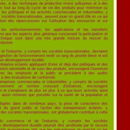
ives, à des techniques de production moins polluantes et à des
es tout au long du cycle de vie des produits pour minimiser ou
 les politiques et les activités commerciales et industrielles, y
 sociétés transnationales, peuvent jouer un grand rôle en ce qui
tion des répercussions sur l'utilisation des ressources et sur
 les perfectionnements, les applications et les transferts
nsi que les aspects plus généraux concernant la participation et
echnique sont dans une très grande mesure du ressort du
ndustrie.
t l'industrie, y compris les sociétés transnationales, devraient
gestion de l'environnement revêt un rang de priorité élevé et est
 un développement durable.
treprise éclairés appliquent d'ores et déjà des politiques et des
ion rationnelle et de suivi des produits, encouragent l'ouverture
vec les employés et le public et procèdent à des audits
 à des évaluations de conformité.
ntreprises commerciales et industrielles, y compris de sociétés
 prennent un nombre croissant d'initiatives, encouragent
on et s'emploient de plus en plus à ce que leurs activités aient
 aussi minimes que possible sur la santé de la population et
doptés dans de nombreux pays, la prise de conscience des
 du grand public et l'action des entrepreneurs éclairés, y
des sociétés transnationales, ont globalement contribué à cette
 du commerce et de l'industrie, y compris les sociétés
u développement durable pourrait être améliorée par le recours
utils économiques tels que les mécanismes du marché où les