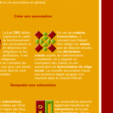
de la vie associative en général.
Créer son association
La
Loi 1901
définit
En cas de
création
clairement le cadre
d'association
, il
de fonctionnement
convient tout d'abord
des associations et
d'en rédiger les
statuts
en détermine les
puis de déposer ensuite
obligations et les
une
déclaration
attributions. Il est
initiale
auprès de l'administration
 dirigeants
compétente, en y joignant un
en en connaître les
exemplaire des statuts et une
, ceci pour une bonne
autorisation de
domiciliation de siège
isme dont ils sont
social
. La nouvelle association n'aura
nsables.
une existence légale qu'après son
insertion dans le Journal Officiel.
Demander une subvention
es
subventions
Les associations peuvent
cordées par l'Etat
également bénéficier de
nt régies par deux
subventions
de la part
xtes récents, la
des
Fondations
. On en