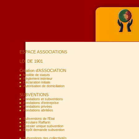
ESPACE ASSOCIATIONS
LOI DE 1901
Création d'ASSOCIATION
Modèle de statuts
Règlement intérieur
Déclaration initiale
Autorisation de domiciliation
SUBVENTIONS
Fondations et subventions
Fondations d'entreprise
Fondations privées
Fondations abritées
Subventions de l'Etat
Circulaire Raffarin
Dossier unique subvention
Dépôt demande subvention
Subventions des collectivités