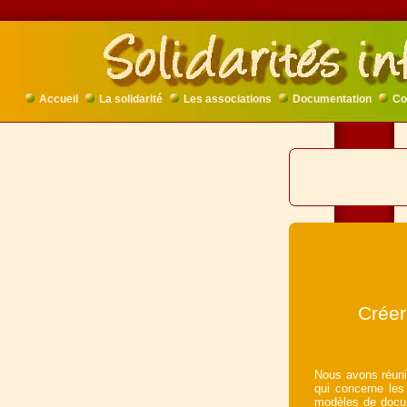
Accueil
La solidarité
Les associations
Documentation
Co
Créer
Nous avons réuni i
qui concerne les 
modèles de docum