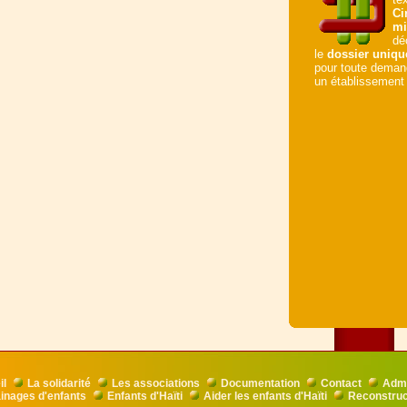
Ci
mi
dé
le
dossier uniqu
pour toute demand
un établissement 
il
La solidarité
Les associations
Documentation
Contact
Admi
inages d'enfants
Enfants d'Haïti
Aider les enfants d'Haïti
Reconstruct