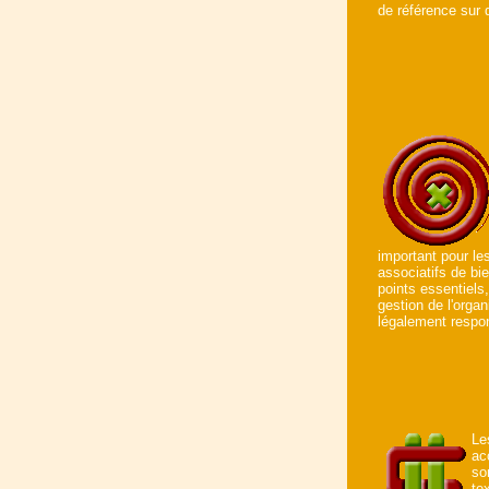
de référence sur 
important pour les
associatifs de bi
points essentiels
gestion de l'organ
légalement respo
L
ac
so
te