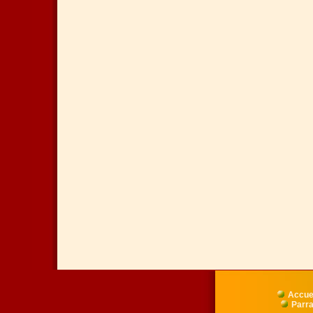
Accue
Parra