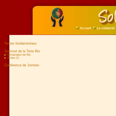
Accueil
La solidarité
Textes fondamentaux
Sommet de la Terre Rio
Déclaration de Rio
Action 21
Conférence de Jomtien