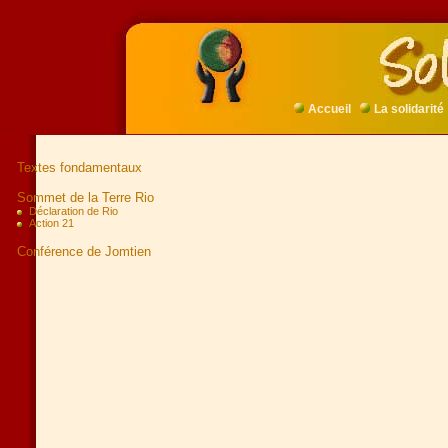
Accueil
La solidarité
Textes fondamentaux
Sommet de la Terre Rio
Déclaration de Rio
Action 21
Conférence de Jomtien