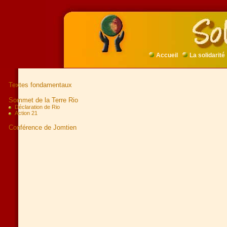
Accueil
La solidarité
Textes fondamentaux
Sommet de la Terre Rio
Déclaration de Rio
Action 21
Conférence de Jomtien