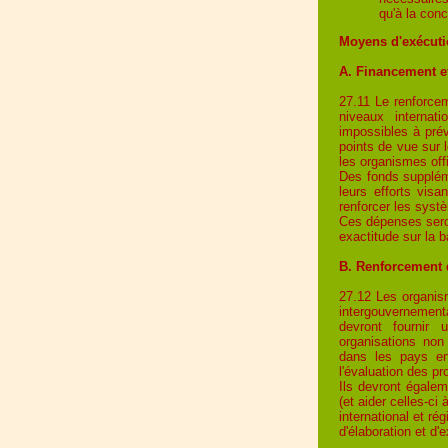
qu'à la conc
Moyens d'exécut
A. Financement e
27.11 Le renforce
niveaux internat
impossibles à prév
points de vue sur l
les organismes off
Des fonds supplém
leurs efforts vis
renforcer les systè
Ces dépenses sero
exactitude sur la 
B. Renforcement 
27.12 Les organis
intergouvernementa
devront fournir 
organisations no
dans les pays en 
l'évaluation des p
Ils devront égale
(et aider celles-c
international et ré
d'élaboration et d