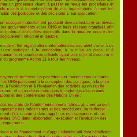
tamer un processus visant à passer en revue les procédures et
ls relatifs à la participation de ces organisations à tous les
ration des politiques et des décisions à leur application.
 un dialogue mutuellement productif devra s'instaurer au niveau
s les gouvernements et les ONG et leurs réseaux organisés afin
de renforcer leurs rôles respectifs dans la mise en oeuvre d'un
ogiquement rationnel et durable.
ents et les organisations internationales devraient veiller à ce
sent participer à la conception, à la mise en place et à
canismes et procédures officiels ayant pour objectif d'assurer le
tion du programme Action 21 à tous les niveaux.
 moyens de renforcer les procédures et mécanismes existants
 les ONG participent à la conception des politiques, à la prise
s, à l'exécution et à l'évaluation des activités au niveau de
nisme, et en rendre compte dans le cadre des discussions
sations et des conférences des Nations Unies ;
des résultats de l'étude mentionnée à l'alinéa a), créer au sein
rganisme des mécanismes et des procédures, ou renforcer
istent déjà, en vue de faire appel aux connaissances et aux
e des ONG dans l'élaboration, l'exécution et l'évaluation des
et programmes ;
niveaux de financement et d'appui administratif dont bénéficient
i que le degré de participation de celles- ci à l'exécution des