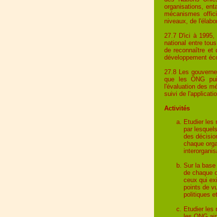
organisations, en
mécanismes officie
niveaux, de l'élabo
27.7 D'ici à 1995,
national entre tou
de reconnaître et 
développement écol
27.8 Les gouvernem
que les ONG puis
l'évaluation des mé
suivi de l'applica
Activités
Etudier les
par lesquels
des décision
chaque orga
interorgani
Sur la base 
de chaque o
ceux qui ex
points de vu
politiques 
Etudier les 
les ONG ains