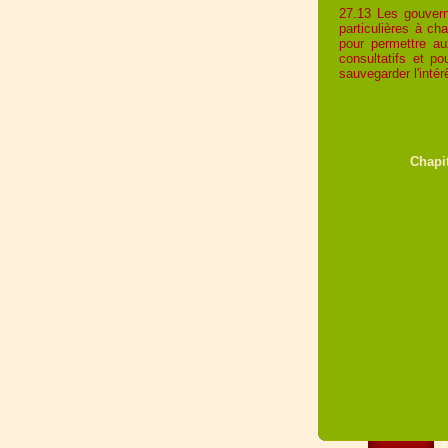
27.13 Les gouvern
particulières à ch
pour permettre a
consultatifs et p
sauvegarder l'intér
Chapi