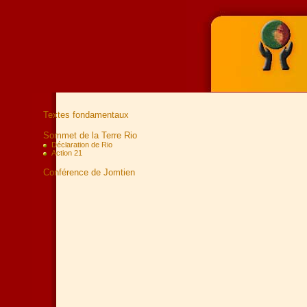
Textes fondamentaux
Sommet de la Terre Rio
Déclaration de Rio
Action 21
Conférence de Jomtien