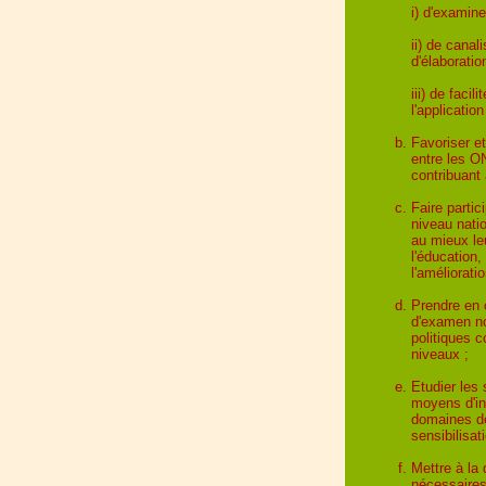
i) d'examine
ii) de cana
d'élaborati
iii) de faci
l'applicati
Favoriser et
entre les ON
contribuant
Faire parti
niveau nati
au mieux le
l'éducation,
l'améliorati
Prendre en 
d'examen no
politiques 
niveaux ;
Etudier les
moyens d'in
domaines de
sensibilisat
Mettre à la
nécessaires