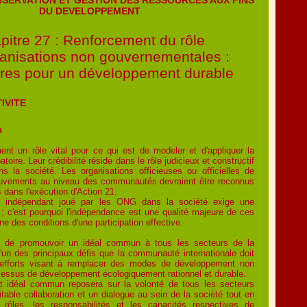
DU DEVELOPPEMENT
pitre 27 : Renforcement du rôle
anisations non gouvernementales :
ires pour un développement durable
IVITE
n
nt un rôle vital pour ce qui est de modeler et d'appliquer la
atoire. Leur crédibilité réside dans le rôle judicieux et constructif
ns la société. Les organisations officieuses ou officielles de
vements au niveau des communautés devraient être reconnus
dans l'exécution d'Action 21.
e indépendant joué par les ONG dans la société exige une
le ; c'est pourquoi l'indépendance est une qualité majeure de ces
une des conditions d'une participation effective.
é de promouvoir un idéal commun à tous les secteurs de la
l'un des principaux défis que la communauté internationale doit
 efforts visant à remplacer des modes de développement non
cessus de développement écologiquement rationnel et durable.
cet idéal commun reposera sur la volonté de tous les secteurs
itable collaboration et un dialogue au sein de la société tout en
 rôles, les responsabilités et les capacités respectives de