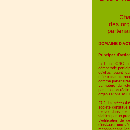
Cha
des org
partena
DOMAINE D'ACT
Principes d'actio
27.1 Les ONG joue
démocratie particip
qu'elles jouent da
même que les mou
comme partenaires 
La nature du rôl
participation réel
organisations et l'
27.2 La nécessit
société constitue 
relever dans ses
viables par un pro
L'édification de 
d'instaurer une vér
reconnaissant les