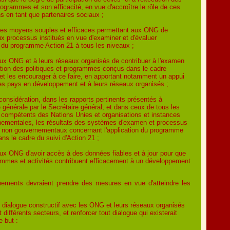
rogrammes et son efficacité, en vue d'accroître le rôle de ces
ns en tant que partenaires sociaux ;
des moyens souples et efficaces permettant aux ONG de
aux processus institués en vue d'examiner et d'évaluer
on du programme Action 21 à tous les niveaux ;
ux ONG et à leurs réseaux organisés de contribuer à l'examen
uation des politiques et programmes conçus dans le cadre
 et les encourager à ce faire, en apportant notamment un appui
 pays en développement et à leurs réseaux organisés ;
considération, dans les rapports pertinents présentés à
 générale par le Secrétaire général, et dans ceux de tous les
compétents des Nations Unies et organisations et instances
nementales, les résultats des systèmes d'examen et processus
n non gouvernementaux concernant l'application du programme
ns le cadre du suivi d'Action 21 ;
ux ONG d'avoir accès à des données fiables et à jour pour que
ammes et activités contribuent efficacement à un développement
ements devraient prendre des mesures en vue d'atteindre les
:
n dialogue constructif avec les ONG et leurs réseaux organisés
 différents secteurs, et renforcer tout dialogue qui existerait
e but :