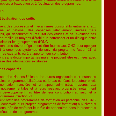
eption, à l'exécution et à l'évaluation des programmes.
ion
t évaluation des coûts
ment des processus et mécanismes consultatifs entraînera, aux
ional et national, des dépenses relativement limitées mais
oir, qui dépendront du résultat des études et de l'évolution des
es meilleurs moyens d'établir un partenariat et un dialogue entre
iciels et les groupements d'ONG.
entaires devront également être fournis aux ONG pour appuyer
ant à créer des systèmes de suivi du programme Action 21, à
mes existants ou à y apporter leur contribution.
nt sans doute importantes mais ne peuvent être estimées avec
base des informations existantes.
des capacités
mes des Nations Unies et les autres organisations et instances
les, programmes bilatéraux et, le cas échéant, le secteur privé,
une aide financière et un appui administratif accrus aux
n gouvernementales et à leurs réseaux organisés, notamment
développement, au titre de leur contribution au suivi et à
rogrammes d'Action 21.
ment offrir des programmes de formation au personnel des ONG
i à concevoir leurs propres programmes de formation) aux niveaux
gional afin de renforcer leur rôle de partenaires dans le processus
'exécution des programmes.