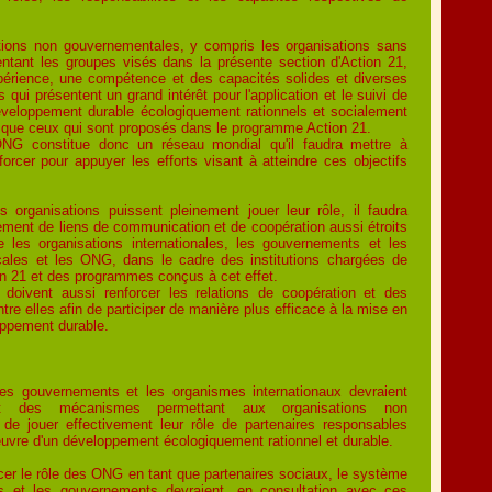
tions non gouvernementales, y compris les organisations sans
sentant les groupes visés dans la présente section d'Action 21,
érience, une compétence et des capacités solides et diverses
qui présentent un grand intérêt pour l'application et le suivi de
eloppement durable écologiquement rationnels et socialement
 que ceux qui sont proposés dans le programme Action 21.
NG constitue donc un réseau mondial qu'il faudra mettre à
nforcer pour appuyer les efforts visant à atteindre ces objectifs
 organisations puissent pleinement jouer leur rôle, il faudra
ssement de liens de communication et de coopération aussi étroits
e les organisations internationales, les gouvernements et les
ocales et les ONG, dans le cadre des institutions chargées de
n 21 et des programmes conçus à cet effet.
 doivent aussi renforcer les relations de coopération et des
re elles afin de participer de manière plus efficace à la mise en
oppement durable.
les gouvernements et les organismes internationaux devraient
t des mécanismes permettant aux organisations non
de jouer effectivement leur rôle de partenaires responsables
uvre d'un développement écologiquement rationnel et durable.
rcer le rôle des ONG en tant que partenaires sociaux, le système
s et les gouvernements devraient, en consultation avec ces