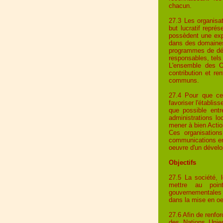
chacun.
27.3 Les organisa
but lucratif repré
possèdent une exp
dans des domaines 
programmes de dév
responsables, tels
L'ensemble des O
contribution et re
communs.
27.4 Pour que ces
favoriser l'établi
que possible entr
administrations l
mener à bien Actio
Ces organisations
communications ent
oeuvre d'un dével
Objectifs
27.5 La société, 
mettre au poin
gouvernementales 
dans la mise en oe
27.6 Afin de renfo
des Nations Unie