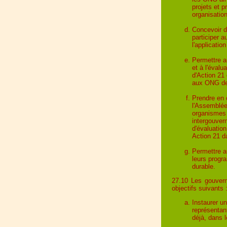
projets et p
organisatio
Concevoir 
participer 
l'applicati
Permettre a
et à l'éval
d'Action 21
aux ONG des
Prendre en 
l'Assemblée
organismes 
intergouver
d'évaluatio
Action 21 da
Permettre a
leurs progr
durable.
27.10 Les gouvern
objectifs suivants 
Instaurer u
représentant
déjà, dans l