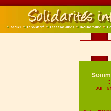
Accueil
La solidarité
Les associations
Documentation
Co
Sommet
C
sur l'
Section III :