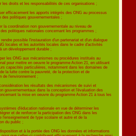
r les droits et les responsabilités de ces organisations ;
liser efficacement les apports intégrés des ONG au processus
on des politiques gouvernementales ;
liter la coordination non gouvernementale au niveau de
on des politiques nationales concernant les programmes ;
 rendre possible l'instauration d'un partenariat et d'un dialogue
G locales et les autorités locales dans le cadre d'activités
 à un développement durable ;
ciper les ONG aux mécanismes ou procédures institués au
onal pour mettre en oeuvre le programme Action 21, en utilisant
urs capacités particulières, notamment dans les domaines de
 de la lutte contre la pauvreté, de la protection et de
on de l'environnement ;
considération les résultats des mécanismes de suivi et
n gouvernementaux dans la conception et l'évaluation des
concernant la mise en oeuvre du programme Action 21 à tous les
 systèmes d'éducation nationale en vue de déterminer les
tégrer et de renforcer la participation des ONG dans les
 l'enseignement de type scolaire et autre et de la
ion du public ;
 disposition et à la portée des ONG les données et informations
 pour que celles-ci contribuent efficacement à la recherche ainsi