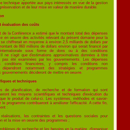
ce technique apportée aux pays intéressés en vue de la gestion
 préservation et de leur mise en valeur de manière durable.
ion
t évaluation des coûts
at de la Conférence a estimé que le montant total des dépenses
se en oeuvre des activités relevant du présent domaine pour la
se chiffrerait en moyenne à environ 2,5 milliards de dollars par
ontant de 860 millions de dollars environ qui serait financé par
nternationale sous forme de dons ou à des conditions
 Il ne s'agit que d'estimations approximatives données à titre
'ont pas été examinées par les gouvernements. Les dépenses
es conditions financières, y compris les conditions non
s, dépendront notamment des stratégies et programmes
s gouvernements décideront de mettre en oeuvre.
fiques et techniques
és de planification, de recherche et de formation qui sont
tueront les moyens scientifiques et techniques d'exécution du
que le produit de celui-ci. Les systèmes, méthodes et savoir-
 le programme contribueront à améliorer l'efficacité. A cette fin,
ent :
 réalisations, les contraintes et les questions sociales pour
ion et la mise en oeuvre des programmes ;
problèmes de recherche et les besoins en la matière, d'organiser