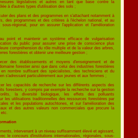
esures législatives et autres en tant que base contre la
lée à d'autres types d'utilisation des sols ;
écuter des plans et des programmes en s'attachant notamment à
ifs, des programmes et des critères à l'échelon national, et au
 sous-régional, pour en assurer l'application et l'amélioration
au point et maintenir un système efficace de vulgarisation
ducation du public pour assurer une prise de conscience plus
leure compréhension du rôle multiple et de la valeur des arbres,
erres forestières et obtenir une meilleure gestion ;
orcer des établissements et moyens d'enseignement et de
domaine forestier ainsi que dans celui des industries forestières
en nombre suffisant des spécialistes, des techniciens et du
, en s'adressant particulièrement aux jeunes et aux femmes ;
rcer les capacités de recherche sur les différents aspects des
its forestiers, y compris par exemple la recherche sur la gestion
forêts, la diversité biologique, les effets des polluants
r les utilisations traditionnelles des ressources forestières par
cales et les populations autochtones, et sur l'amélioration des
aux et des autres valeurs non commerciales que procure la
 etc.
formation
ments, intervenant à un niveau suffisamment élevé et agissant,
ec le concours d'institutions internationales, régionales, sous-