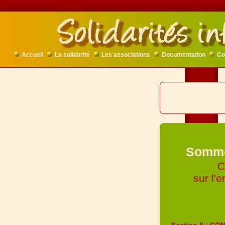
Accueil
La solidarité
Les associations
Documentation
Co
Sommet
C
sur l'
Section II : 