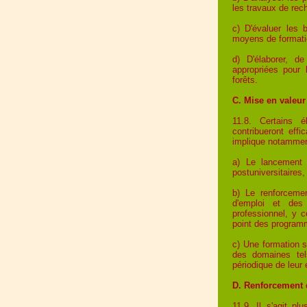
les travaux de rec
c) D'évaluer les 
moyens de formati
d) D'élaborer, d
appropriées pour
forêts.
C. Mise en valeu
11.8. Certains é
contribueront eff
implique notammen
a) Le lancement 
postuniversitaires
b) Le renforceme
d'emploi et des
professionnel, y 
point des program
c) Une formation 
des domaines tels
périodique de leur 
D. Renforcement 
11.9. Il s'agit pl