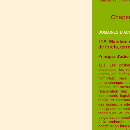
Chapit
DOMAINES D'ACT
11A. Maintien 
de forêts, terr
Principes d'actio
11.1. Les polit
développer les rô
arbres, des forêts
nombreux pays d
atmosphérique et d
national des mesur
l'élaboration de
instruments légis
public, et notamme
des jeunes, le rôl
non gouvernement
techniques et plu
vulgarisation fores
à la recherche, 
coordination inters