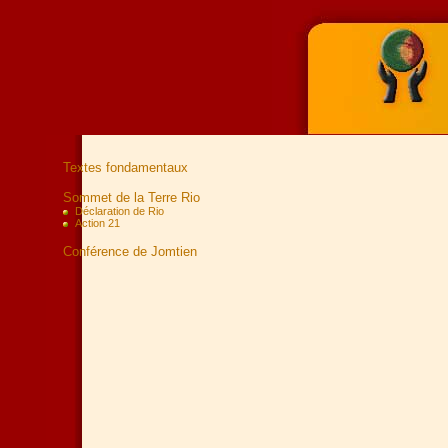
Textes fondamentaux
Sommet de la Terre Rio
Déclaration de Rio
Action 21
Conférence de Jomtien