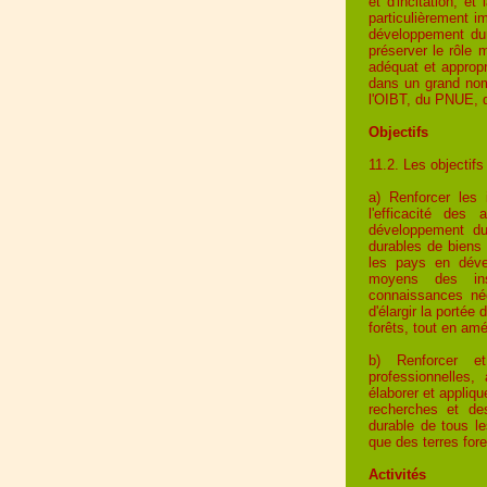
et d'incitation, et
particulièrement i
développement dur
préserver le rôle 
adéquat et appropr
dans un grand nom
l'OIBT, du PNUE, d
Objectifs
11.2. Les objectifs
a) Renforcer les i
l'efficacité des
développement dur
durables de biens 
les pays en dével
moyens des inst
connaissances néc
d'élargir la porté
forêts, tout en amél
b) Renforcer e
professionnelles,
élaborer et appliq
recherches et de
durable de tous le
que des terres fore
Activités