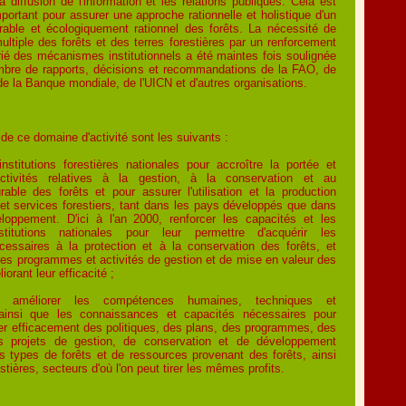
 la diffusion de l'information et les relations publiques. Cela est
mportant pour assurer une approche rationnelle et holistique d'un
able et écologiquement rationnel des forêts. La nécessité de
multiple des forêts et des terres forestières par un renforcement
ié des mécanismes institutionnels a été maintes fois soulignée
bre de rapports, décisions et recommandations de la FAO, de
e la Banque mondiale, de l'UICN et d'autres organisations.
 de ce domaine d'activité sont les suivants :
nstitutions forestières nationales pour accroître la portée et
 activités relatives à la gestion, à la conservation et au
able des forêts et pour assurer l'utilisation et la production
et services forestiers, tant dans les pays développés que dans
oppement. D'ici à l'an 2000, renforcer les capacités et les
itutions nationales pour leur permettre d'acquérir les
essaires à la protection et à la conservation des forêts, et
e des programmes et activités de gestion et de mise en valeur des
iorant leur efficacité ;
t améliorer les compétences humaines, techniques et
 ainsi que les connaissances et capacités nécessaires pour
uer efficacement des politiques, des plans, des programmes, des
s projets de gestion, de conservation et de développement
s types de forêts et de ressources provenant des forêts, ainsi
stières, secteurs d'où l'on peut tirer les mêmes profits.