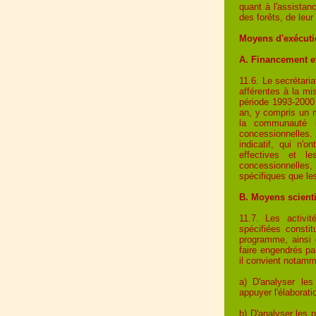
quant à l'assistan
des forêts, de leur
Moyens d'exécut
A. Financement e
11.6. Le secrétari
afférentes à la mi
période 1993-2000 
an, y compris un m
la communauté i
concessionnelles.
indicatif, qui n
effectives et l
concessionnelle
spécifiques que le
B. Moyens scienti
11.7. Les activit
spécifiées consti
programme, ainsi 
faire engendrés par
il convient notamm
a) D'analyser les
appuyer l'élaborat
b) D'analyser les 