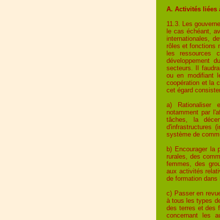
A. Activités liées
11.3. Les gouverne
le cas échéant, av
internationales, d
rôles et fonctions 
les ressources 
développement du
secteurs. Il faudr
ou en modifiant l
coopération et la c
cet égard consist
a) Rationaliser 
notamment par l'a
tâches, la déce
d'infrastructures (
système de commun
b) Encourager la p
rurales, des comm
femmes, des group
aux activités rela
de formation dans l
c) Passer en revue
à tous les types d
des terres et des f
concernant les a