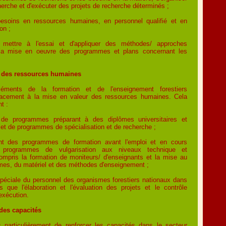
herche et d'exécuter des projets de recherche déterminés ;
besoins en ressources humaines, en personnel qualifié et en
on ;
e mettre à l'essai et d'appliquer des méthodes/ approches
 la mise en oeuvre des programmes et plans concernant les
r des ressources humaines
léments de la formation et de l'enseignement forestiers
icacement à la mise en valeur des ressources humaines. Cela
t :
de programmes préparant à des diplômes universitaires et
, et de programmes de spécialisation et de recherche ;
nt des programmes de formation avant l'emploi et en cours
 programmes de vulgarisation aux niveaux technique et
compris la formation de moniteurs/ d'enseignants et la mise au
mes, du matériel et des méthodes d'enseignement ;
spéciale du personnel des organismes forestiers nationaux dans
 que l'élaboration et l'évaluation des projets et le contrôle
exécution.
des capacités
us particulièrement de renforcer les capacités dans le secteur