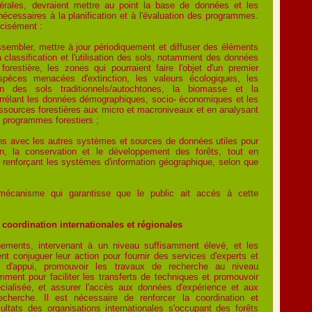
atérales, devraient mettre au point la base de données et les
cessaires à la planification et à l'évaluation des programmes.
récisément :
rassembler, mettre à jour périodiquement et diffuser des éléments
a classification et l'utilisation des sols, notamment des données
forestière, les zones qui pourraient faire l'objet d'un premier
spèces menacées d'extinction, les valeurs écologiques, les
ion des sols traditionnels/autochtones, la biomasse et la
orrélant les données démographiques, socio- économiques et les
ssources forestières aux micro et macroniveaux et en analysant
 programmes forestiers ;
iens avec les autres systèmes et sources de données utiles pour
n, la conservation et le développement des forêts, tout en
 renforçant les systèmes d'information géographique, selon que
écanisme qui garantisse que le public ait accès à cette
 coordination internationales et régionales
ements, intervenant à un niveau suffisamment élevé, et les
ient conjuguer leur action pour fournir des services d'experts et
s d'appui, promouvoir les travaux de recherche au niveau
amment pour faciliter les transferts de techniques et promouvoir
cialisée, et assurer l'accès aux données d'expérience et aux
echerche. Il est nécessaire de renforcer la coordination et
sultats des organisations internationales s'occupant des forêts