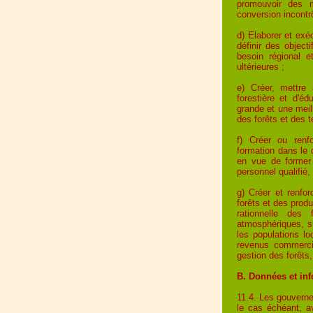
promouvoir des m
conversion incontrô
d) Elaborer et ex
définir des object
besoin régional et
ultérieures ;
e) Créer, mettre 
forestière et d'é
grande et une meil
des forêts et des t
f) Créer ou renf
formation dans le 
en vue de former 
personnel qualifié
g) Créer et renfo
forêts et des produ
rationnelle des 
atmosphériques, su
les populations lo
revenus commerci
gestion des forêts,
B. Données et in
11.4. Les gouverne
le cas échéant, av