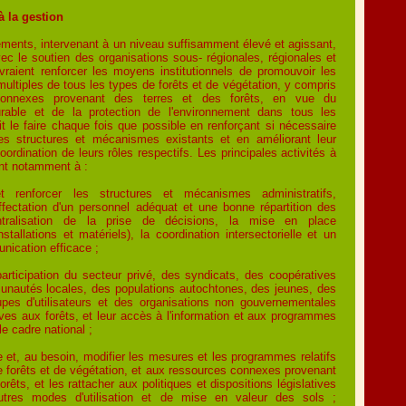
 à la gestion
ments, intervenant à un niveau suffisamment élevé et agissant,
ec le soutien des organisations sous- régionales, régionales et
evraient renforcer les moyens institutionnels de promouvoir les
multiples de tous les types de forêts et de végétation, y compris
connexes provenant des terres et des forêts, en vue du
rable et de la protection de l'environnement dans tous les
ait le faire chaque fois que possible en renforçant si nécessaire
es structures et mécanismes existants et en améliorant leur
oordination de leurs rôles respectifs. Les principales activités à
ent notamment à :
et renforcer les structures et mécanismes administratifs,
ffectation d'un personnel adéquat et une bonne répartition des
ntralisation de la prise de décisions, la mise en place
installations et matériels), la coordination intersectorielle et un
ication efficace ;
articipation du secteur privé, des syndicats, des coopératives
unautés locales, des populations autochtones, des jeunes, des
es d'utilisateurs et des organisations non gouvernementales
tives aux forêts, et leur accès à l'information et aux programmes
e cadre national ;
 et, au besoin, modifier les mesures et les programmes relatifs
e forêts et de végétation, et aux ressources connexes provenant
orêts, et les rattacher aux politiques et dispositions législatives
utres modes d'utilisation et de mise en valeur des sols ;