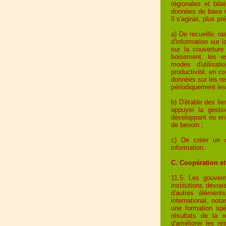
régionales et bil
données de base né
Il s'agirait, plus p
a) De recueillir, 
d'information sur l
sur la couverture 
boisement, les e
modes d'utilisat
productivité, en c
données sur les re
périodiquement les
b) D'établir des l
appuyer la gestio
développant ou en
de besoin ;
c) De créer un m
information.
C. Coopération et
11.5. Les gouvern
institutions devra
d'autres élément
international, not
une formation spé
résultats de la r
d'améliorer les ré